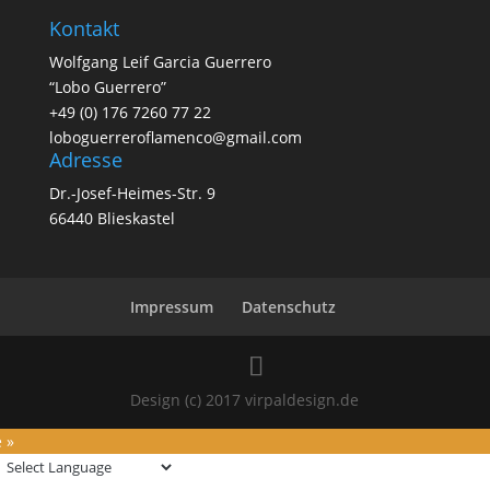
Kontakt
Wolfgang Leif Garcia Guerrero
“Lobo Guerrero”
+49 (0) 176 7260 77 22
loboguerreroflamenco@gmail.com
Adresse
Dr.-Josef-Heimes-Str. 9
66440 Blieskastel
Impressum
Datenschutz
Design (c) 2017 virpaldesign.de
 »